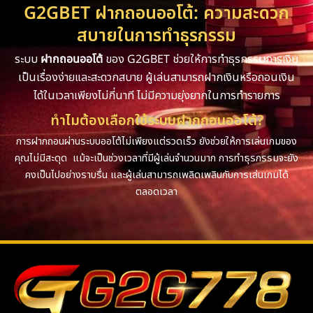
G2GBET ฝากถอนออโต้: ความสะดวก
สบายในการทำธุรกรรม
ระบบ
ฝากถอนออโต้
ของ G2GBET ช่วยให้การทำธุรกรรมการเงิน
เป็นเรื่องง่ายและสะดวกสบาย ผู้เล่นสามารถฝากเงินหรือถอนเงิน
ได้ในเวลาเพียงไม่กี่นาที ไม่มีความยุ่งยากในการทำรายการ
ทำไมต้องเลือกใช้ระบบฝากถอนออโต้?
การฝากถอนผ่านระบบออโต้ไม่เพียงแต่รวดเร็ว ยังช่วยให้การเล่นเกมของ
คุณไม่มีสะดุด แม้จะเป็นช่วงเวลาที่มีผู้เล่นจำนวนมาก การทำธุรกรรมจะยัง
คงเป็นไปอย่างราบรื่น และผู้เล่นสามารถเพลิดเพลินกับการเล่นเกมได้
ตลอดเวลา