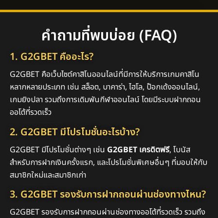
คำถามที่พบบ่อย (FAQ)
1. G2GBET คืออะไร?
G2GBET คือเว็บไซต์คาสิโนออนไลน์ที่มีการให้บริการเกมคาสิโน
หลากหลายประเภท เช่น สล็อต, บาคาร่า, ไฮโล, ป๊อกเด้งออนไลน์,
เกมยิงปลา รวมถึงการเดิมพันกีฬาออนไลน์ โดยมีระบบฝากถอน
ออโต้ที่รวดเร็ว
2. G2GBET มีโปรโมชั่นอะไรบ้าง?
G2GBET มีโปรโมชั่นต่างๆ เช่น
G2GBET เครดิตฟรี
, โบนัส
สำหรับการฝากเงินครั้งแรก, และโปรโมชั่นพิเศษอื่นๆ ที่มอบให้กับ
สมาชิกใหม่และสมาชิกเก่า
3. G2GBET รองรับการฝากถอนผ่านช่องทางไหน?
G2GBET รองรับการฝากถอนผ่านช่องทางออโต้ที่รวดเร็ว รวมถึง