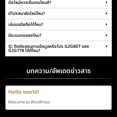
มือใหม่ควรเริ่มเกมไหนดี?
มีโปรสมาชิกใหม่ไหม?
เล่นบนมือถือได้ไหม?
มีระบบทดลองไหม?
Q: ติดต่อสอบถามข้อมูลหรือโปร G2GBET ของ
G2G778 ได้ที่ไหน?
บทความ/อัพเดตข่าวสาร
Hello world!
Welcome to WordPress