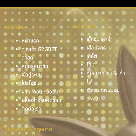
เกม & คู่มือ
ลิงก์ด่วน
เซ็กซี่บาคาร่า
หน้าแรก
เสือมังกร
ทางเข้า G2GBET
รูเล็ต
ล่าสุด
ไฮโล
สมัครสมาชิก
คู่มือบาคาร่า & เค้า
เข้าสู่ระบบ
ไพ่
โปรโมชั่น
คำถามที่พบบ่อย
ฝาก–ถอน / วอเลท
(FAQ)
เล่นอย่างรับผิดชอบ
ติดต่อเรา
ช่วยเหลือ & กฎหมาย